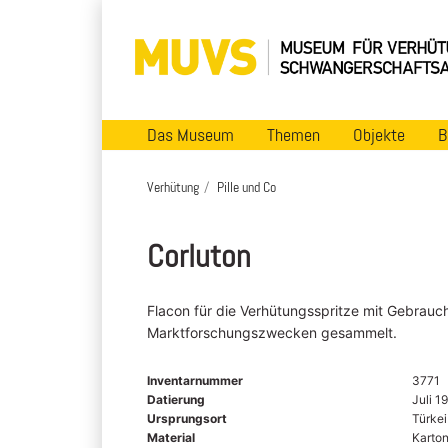
Das Museum
Themen
Objekte
B
Verhütung
Pille und Co
Corluton
Flacon für die Verhütungsspritze mit Gebrauc
Marktforschungszwecken gesammelt.
Inventarnummer
3771
Datierung
Juli 1
Ursprungsort
Türkei
Material
Karton