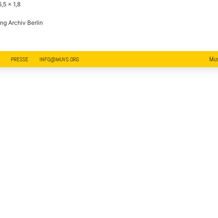
6,5 x 1,8
ng Archiv Berlin
Mus
PRESSE
INFO@MUVS.ORG