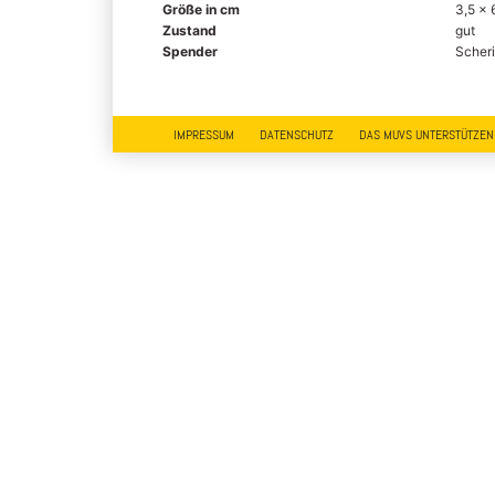
Größe in cm
3,5 x 
Zustand
gut
Spender
Scheri
IMPRESSUM
DATENSCHUTZ
DAS MUVS UNTERSTÜTZEN