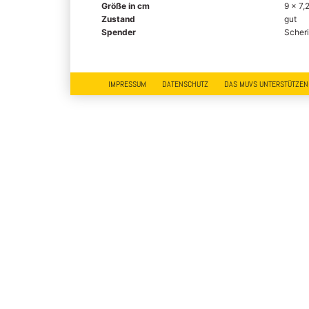
Größe in cm
9 x 7,2
Zustand
gut
Spender
Scheri
IMPRESSUM
DATENSCHUTZ
DAS MUVS UNTERSTÜTZEN