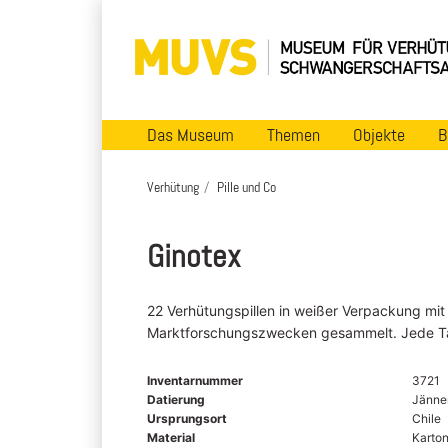
Das Museum
Themen
Objekte
B
Verhütung
Pille und Co
Ginotex
22 Verhütungspillen in weißer Verpackung mit
Marktforschungszwecken gesammelt. Jede Tabl
Inventarnummer
3721
Datierung
Jänne
Ursprungsort
Chile
Material
Karton