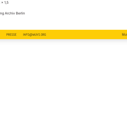
 x 1,5
ng Archiv Berlin
Mus
PRESSE
INFO@MUVS.ORG