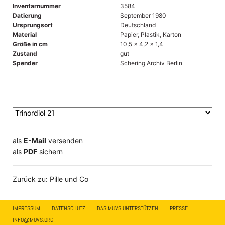
Inventarnummer
3584
Datierung
September 1980
Ursprungsort
Deutschland
Material
Papier, Plastik, Karton
Größe in cm
10,5 x 4,2 x 1,4
Zustand
gut
Spender
Schering Archiv Berlin
als
E-Mail
versenden
​​​​​​​​​​​​​​​​​als
PDF
sichern
Zurück zu: Pille und Co
IMPRESSUM
DATENSCHUTZ
DAS MUVS UNTERSTÜTZEN
PRESSE
INFO@MUVS.ORG