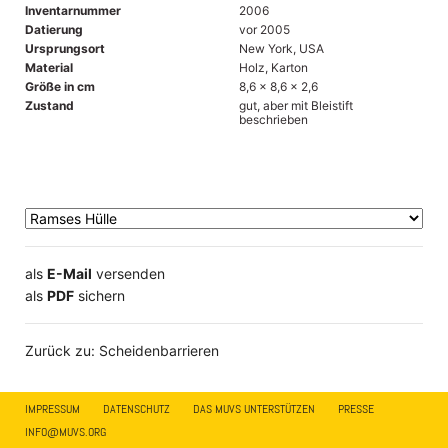
Inventarnummer
2006
Datierung
vor 2005
Ursprungsort
New York, USA
Material
Holz, Karton
Größe in cm
8,6 x 8,6 x 2,6
Zustand
gut, aber mit Bleistift
beschrieben
als
E-Mail
versenden
​​​​​​​​​​​​​​​​​als
PDF
sichern
Zurück zu: Scheidenbarrieren
IMPRESSUM
DATENSCHUTZ
DAS MUVS UNTERSTÜTZEN
PRESSE
INFO@MUVS.ORG