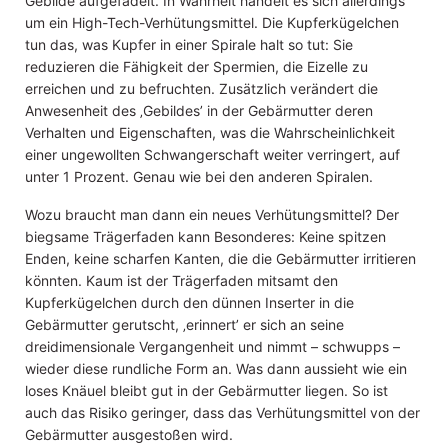
Gebilde aufgefädelt. In Wahrheit handelt es sich allerdings
um ein High-Tech-Verhütungsmittel. Die Kupferkügelchen
tun das, was Kupfer in einer Spirale halt so tut: Sie
reduzieren die Fähigkeit der Spermien, die Eizelle zu
erreichen und zu befruchten. Zusätzlich verändert die
Anwesenheit des ‚Gebildes’ in der Gebärmutter deren
Verhalten und Eigenschaften, was die Wahrscheinlichkeit
einer ungewollten Schwangerschaft weiter verringert, auf
unter 1 Prozent. Genau wie bei den anderen Spiralen.
Wozu braucht man dann ein neues Verhütungsmittel? Der
biegsame Trägerfaden kann Besonderes: Keine spitzen
Enden, keine scharfen Kanten, die die Gebärmutter irritieren
könnten. Kaum ist der Trägerfaden mitsamt den
Kupferkügelchen durch den dünnen Inserter in die
Gebärmutter gerutscht, ‚erinnert’ er sich an seine
dreidimensionale Vergangenheit und nimmt – schwupps –
wieder diese rundliche Form an. Was dann aussieht wie ein
loses Knäuel bleibt gut in der Gebärmutter liegen. So ist
auch das Risiko geringer, dass das Verhütungsmittel von der
Gebärmutter ausgestoßen wird.