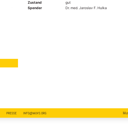
Zustand
gut
Spender
Dr. med. Jaroslav F. Hulka
Mus
PRESSE
INFO@MUVS.ORG