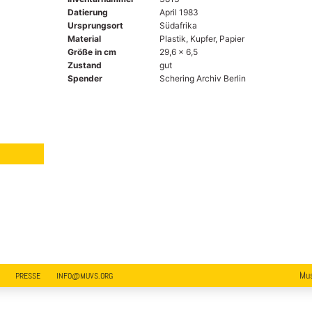
Datierung
April 1983
Ursprungsort
Südafrika
Material
Plastik, Kupfer, Papier
Größe in cm
29,6 x 6,5
Zustand
gut
Spender
Schering Archiv Berlin
Mus
PRESSE
INFO@MUVS.ORG