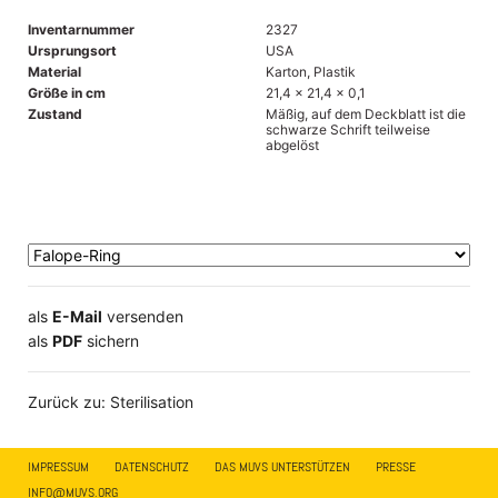
Inventarnummer
2327
Ursprungsort
USA
Material
Karton, Plastik
Größe in cm
21,4 x 21,4 x 0,1
Zustand
Mäßig, auf dem Deckblatt ist die
schwarze Schrift teilweise
abgelöst
als
E-Mail
versenden
​​​​​​​​​​​​​​​​​als
PDF
sichern
Zurück zu: Sterilisation
IMPRESSUM
DATENSCHUTZ
DAS MUVS UNTERSTÜTZEN
PRESSE
INFO@MUVS.ORG