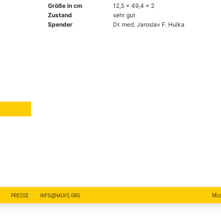
Größe in cm
12,5 x 49,4 x 2
Zustand
sehr gut
Spender
Dr. med. Jaroslav F. Hulka
Mus
PRESSE
INFO@MUVS.ORG