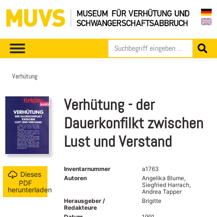
Verhütung
Verhütung - der
Dauerkonfilkt zwischen
Lust und Verstand
Inventarnummer
a1763
Dieses
Autoren
Angelika Blume,
PDF
Siegfried Harrach,
herunterladen
Andrea Tapper
Herausgeber /
Brigitte
Redakteure
Datum
1991