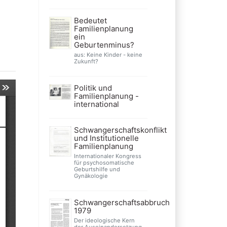
Bedeutet
Familienplanung
ein
Geburtenminus?
aus: Keine Kinder - keine
Zukunft?
Politik und
Familienplanung -
international
Schwangerschaftskonflikt
und Institutionelle
Familienplanung
Internationaler Kongress
für psychosomatische
Geburtshilfe und
Gynäkologie
Schwangerschaftsabbruch
1979
Der ideologische Kern
der Auseinandersetzung