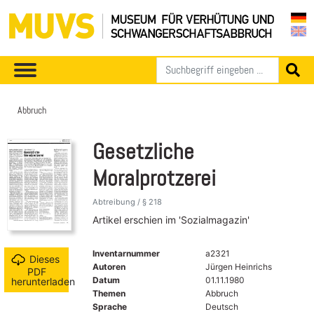
Abbruch
Gesetzliche
Moralprotzerei
Abtreibung / § 218
Artikel erschien im 'Sozialmagazin'
Inventarnummer
a2321
Dieses
Autoren
Jürgen Heinrichs
PDF
Datum
01.11.1980
herunterladen
Themen
Abbruch
Sprache
Deutsch