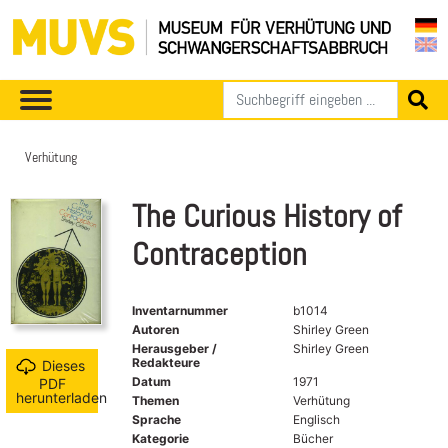
Verhütung
The Curious History of
Contraception
Inventarnummer
b1014
Autoren
Shirley Green
Herausgeber /
Shirley Green
Redakteure
Dieses
Datum
1971
PDF
herunterladen
Themen
Verhütung
Sprache
Englisch
Kategorie
Bücher