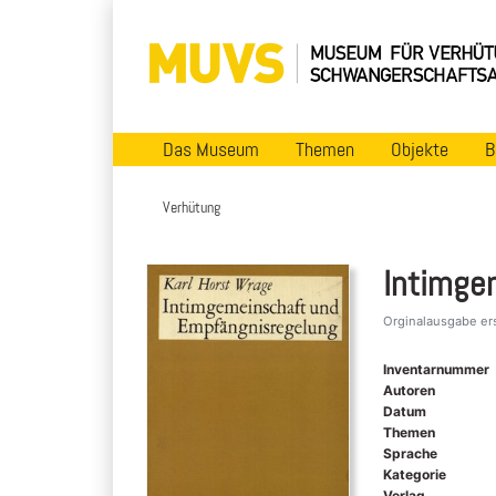
Das Museum
Themen
Objekte
B
Verhütung
Intimge
Orginalausgabe ers
Inventarnummer
Autoren
Datum
Themen
Sprache
Kategorie
Verlag