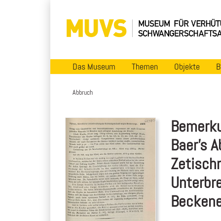
Das Museum
Themen
Objekte
B
Abbruch
Bemerku
Baer's A
Zetischr
Unterbr
Becken