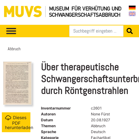
Abbruch
Über therapeutische
Schwangerschaftsunterb
durch Röntgenstrahlen
Inventarnummer
c2601
Autoren
None Fürst
Dieses
Datum
20.08.1927
PDF
Themen
Abbruch
herunterladen
Sprache
Deutsch
Kategorie
Fachartikel