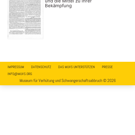
und die Mittel zu ihrer
Bekämpfung
IMPRESSUM
DATENSCHUTZ
DAS MUVS UNTERSTÜTZEN
PRESSE
INFO@MUVS.ORG
Museum für Verhütung und Schwangerschaftsabbruch © 2026