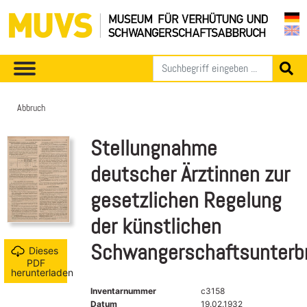
Abbruch
Stellungnahme
deutscher Ärztinnen zur
gesetzlichen Regelung
der künstlichen
Schwangerschaftsunterb
Dieses
PDF
herunterladen
Inventarnummer
c3158
Datum
19.02.1932