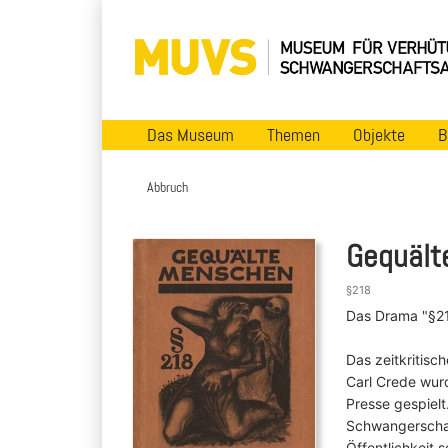
Das Museum
Themen
Objekte
B
Abbruch
Gequält
§218
Das Drama "§2
Das zeitkritisc
Carl Crede wurd
Presse gespielt
Schwangerschaft
Öffentlichkeit s