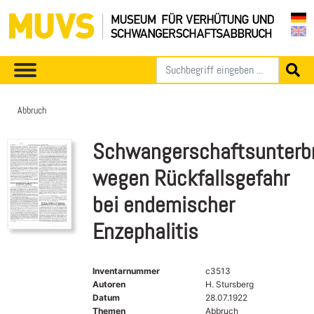
Abbruch
Schwangerschaftsunterb
wegen Rückfallsgefahr
bei endemischer
Enzephalitis
Inventarnummer
c3513
Autoren
H. Stursberg
Datum
28.07.1922
Themen
Abbruch