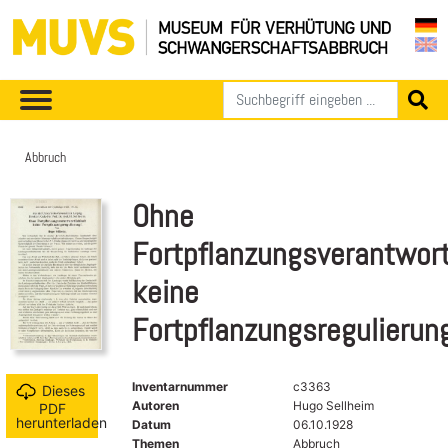
Abbruch
Ohne
Fortpflanzungsverantwort
keine
Fortpflanzungsregulierun
Inventarnummer
c3363
Dieses
Autoren
Hugo Sellheim
PDF
herunterladen
Datum
06.10.1928
Themen
Abbruch