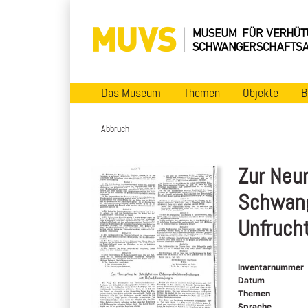
Das Museum
Themen
Objekte
B
Abbruch
Zur Neur
Schwang
Unfruch
Inventarnummer
Datum
Themen
Sprache