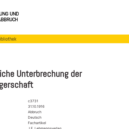
ibliothek
liche Unterbrechung der
erschaft
c3731
31.10.1916
Abbruch
Deutsch
Fachartikel
J.F. Lehmannsverlag