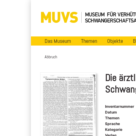
Das Museum
Themen
Objekte
B
Abbruch
Die ärzt
Schwang
Inventarnummer
Datum
Themen
Sprache
Kategorie
Verlag