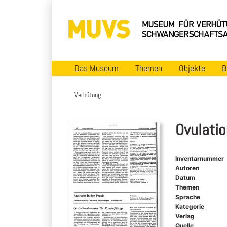
Das Museum
Themen
Objekte
B
Verhütung
Ovulati
Inventarnummer
Autoren
Datum
Themen
Sprache
Kategorie
Verlag
Quelle