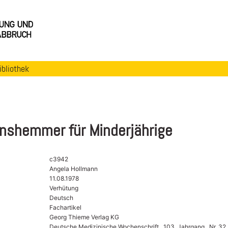
ibliothek
onshemmer für Minderjährige
c3942
Angela Hollmann
11.08.1978
Verhütung
Deutsch
Fachartikel
Georg Thieme Verlag KG
Deutsche Medizinische Wochenschrift , 103. Jahrgang , Nr. 32