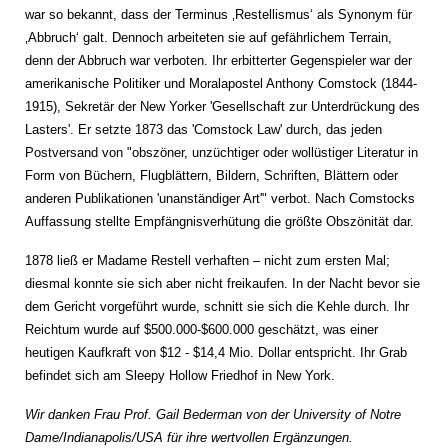
war so bekannt, dass der Terminus ‚Restellismus‘ als Synonym für
‚Abbruch‘ galt. Dennoch arbeiteten sie auf gefährlichem Terrain,
denn der Abbruch war verboten. Ihr erbitterter Gegenspieler war der
amerikanische Politiker und Moralapostel Anthony Comstock (1844-
1915), Sekretär der New Yorker 'Gesellschaft zur Unterdrückung des
Lasters'. Er setzte 1873 das 'Comstock Law' durch, das jeden
Postversand von "obszöner, unzüchtiger oder wollüstiger Literatur in
Form von Büchern, Flugblättern, Bildern, Schriften, Blättern oder
anderen Publikationen 'unanständiger Art'" verbot. Nach Comstocks
Auffassung stellte Empfängnisverhütung die größte Obszönität dar.
1878 ließ er Madame Restell verhaften – nicht zum ersten Mal;
diesmal konnte sie sich aber nicht freikaufen. In der Nacht bevor sie
dem Gericht vorgeführt wurde, schnitt sie sich die Kehle durch. Ihr
Reichtum wurde auf $500.000-$600.000 geschätzt, was einer
heutigen Kaufkraft von $12 - $14,4 Mio. Dollar entspricht. Ihr Grab
befindet sich am Sleepy Hollow Friedhof in New York.
Wir danken Frau Prof. Gail Bederman von der University of Notre
Dame/Indianapolis/USA für ihre wertvollen Ergänzungen.