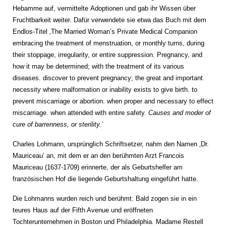
Hebamme auf, vermittelte Adoptionen und gab ihr Wissen über
Fruchtbarkeit weiter.
Dafür verwendete sie etwa das Buch mit dem
Endlos-Titel ‚The Married Woman’s Private Medical Companion
embracing the treatment of menstruation, or monthly turns, during
their stoppage, irregularity, or entire suppression. Pregnancy, and
how it may be determined; with the treatment of its various
diseases. discover to prevent pregnancy; the great and important
necessity where malformation or inability exists to give birth. to
prevent miscarriage or abortion. when proper and necessary to effect
miscarriage. when attended with entire safety.
Causes and moder of
cure of barrenness, or sterility.’
Charles Lohmann, ursprünglich Schriftsetzer, nahm den Namen ‚Dr.
Mauriceau’ an, mit dem er an den berühmten Arzt Francois
Mauriceau (1637-1709) erinnerte, der als Geburtshelfer am
französischen Hof die liegende Geburtshaltung eingeführt hatte.
Die Lohmanns wurden reich und berühmt: Bald zogen sie in ein
teures Haus auf der Fifth Avenue und eröffneten
Tochterunternehmen in Boston und Philadelphia. Madame Restell