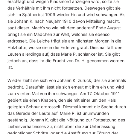
erschlägt und wegen Kindsmord anzeigen wird, sollte sie
das Verhältnis mit ihm nicht fortsetzen. Deswegen gibt sie
sich im Spätherbst 1909 wieder hin und wird schwanger. Als
sie Johann K. nach Neujahr 1910 davon Mitteilung macht,
sagt dieser 'Mach’s so wie mit dem anderen!' Ende August
bringt sie ein Mädchen zur Welt, welches sie ebenso
erdrosselt. Die Leiche trägt sie am nächsten Morgen in die
Holzhütte, wo sie sie in die Erde vergräbt. Diesmal fällt den
Leuten allerdings auf, dass Marie P. schlanker ist. Sie gibt
jedoch an, dass ihr die Frucht von Dr. H. genommen worden
ist.
Wieder zieht sie sich von Johann K. zurück, der sie abermals
bedroht. Daraufhin lässt sie sich erneut mit ihm ein und wird
zum vierten Mal von ihm schwanger. Am 17. Oktober 1911
gebiert sie einen Knaben, den sie mit einer um den Hals
gelegten Schnur erdrosselt. Diesmal kommt die Sache durch
das Gerede der Leute auf. Marie P. ist unumwunden
geständig. Johann K. gibt die Nötigung zur Fortsetzung des
Liebesverhältnisses zu, nicht aber die zur Unterlassung
gerichtlicher Schritte, oder die Anstiftung zur Tötung der