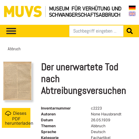
Abbruch
Der unerwartete Tod
nach
Abtreibungsversuchen
Inventarnummer
c2223
Dieses
Autoren
None Hausbrandt
PDF
Datum
26.05.1939
herunterladen
Themen
Abbruch
Sprache
Deutsch
Kategorie
Fachartikel