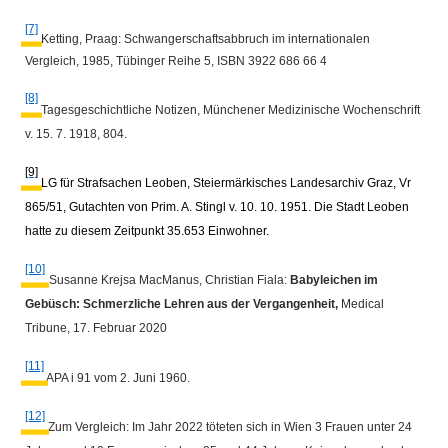
[7]
Ketting, Praag: Schwangerschaftsabbruch im internationalen
Vergleich, 1985, Tübinger Reihe 5, ISBN 3922 686 66 4
[8]
Tagesgeschichtliche Notizen, Münchener Medizinische Wochenschrift
v. 15. 7. 1918, 804.
[9]
LG für Strafsachen Leoben, Steiermärkisches Landesarchiv Graz, Vr
865/51, Gutachten von Prim. A. Stingl v. 10. 10. 1951. Die Stadt Leoben
hatte zu diesem Zeitpunkt 35.653 Einwohner.
[10]
Susanne Krejsa MacManus, Christian Fiala:
Babyleichen im
Gebüsch: Schmerzliche Lehren aus der Vergangenheit
,
Medical
Tribune, 17. Februar 2020
[11]
APA i 91 vom 2. Juni 1960.
[12]
Zum Vergleich: Im Jahr 2022 töteten sich in Wien 3 Frauen unter 24