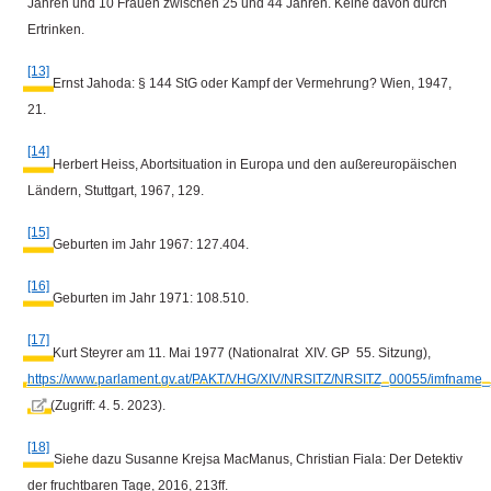
Jahren und 10 Frauen zwischen 25 und 44 Jahren. Keine davon durch
Ertrinken.
[13]
Ernst Jahoda: § 144 StG oder Kampf der Vermehrung? Wien, 1947,
21.
[14]
Herbert Heiss, Abortsituation in Europa und den auß
ereurop
äischen
Ländern, Stuttgart, 1967, 129.
[15]
Geburten im Jahr 1967: 127.404.
[16]
Geburten im Jahr 1971: 108.510.
[17]
Kurt Steyrer am 11. Mai 1977 (Nationalrat XIV. GP 55. Sitzung),
https://www.parlament.gv.at/PAKT/VHG/XIV/NRSITZ/NRSITZ_00055/imfname_
(Zugriff: 4. 5. 2023).
[18]
Siehe dazu Susanne Krejsa MacManus, Christian Fiala: Der Detektiv
der fruchtbaren Tage, 2016, 213ff.