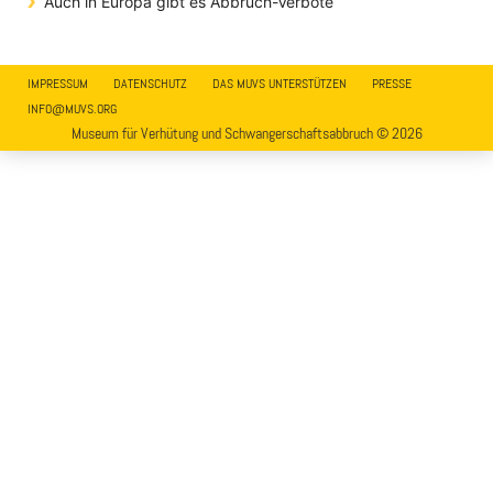
Auch in Europa gibt es Abbruch-Verbote
IMPRESSUM
DATENSCHUTZ
DAS MUVS UNTERSTÜTZEN
PRESSE
INFO@MUVS.ORG
Museum für Verhütung und Schwangerschaftsabbruch © 2026