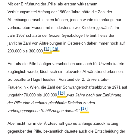
Mit der Einführung der ‚Pille‘ als erstem wirksamem
Verhütungsmittel Anfang der 1960er-Jahre hätte die Zahl der
Abtreibungen rasch sinken können, jedoch wurde sie anfangs nur
verheirateten Frauen mit mindestens zwei Kindern „gewährt“. Im
Jahr 1967 schätzte der Grazer Gynäkologe Herbert Heiss die
jährliche Zahl von Abtreibungen in Österreich daher immer noch auf
[14]
[15]
,
200.000 bis 300.000.
Erst
als die Pille häufiger verschrieben und auch für Unverheiratete
zugänglich wurde, lässt sich ein relevanter Abwärtstrend erkennen:
So bezifferte Hugo Husslein, Vorstand der 2. Universitäts-
Frauenklinik Wien, die Zahl der Schwangerschaftsabbrüche 1971 auf
[16]
ungefähr 70.000 bis 100.000,
„
was Jahre nach der Einführung
der Pille eine durchaus glaubhafte Relation zu den
[17]
vorhergegangenen Schätzungen darstellt
“.
Aber nicht nur in der Ärzteschaft gab es anfangs Zurückhaltung
gegenüber der Pille, bekanntlich dauerte auch die Entscheidung der