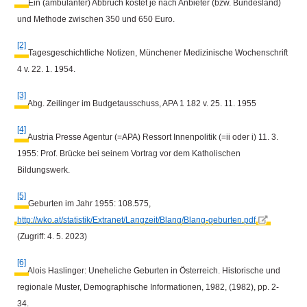
Ein (ambulanter) Abbruch kostet je nach Anbieter (bzw. Bundesland)
und Methode zwischen 350 und 650 Euro.
[2]
Tagesgeschichtliche Notizen, Münchener Medizinische Wochenschrift
4 v. 22. 1. 1954.
[3]
Abg. Zeilinger im Budgetausschuss, APA 1 182 v. 25. 11. 1955
[4]
Austria Presse Agentur (=APA) Ressort Innenpolitik (=ii oder i) 11. 3.
1955: Prof. Brücke bei seinem Vortrag vor dem Katholischen
Bildungswerk.
[5]
Geburten im Jahr 1955: 108.575,
http://wko.at/statistik/Extranet/Langzeit/Blang/Blang-geburten.pdf
(Zugriff: 4. 5. 2023)
[6]
Alois Haslinger: Uneheliche Geburten in Österreich. Historische und
regionale Muster, Demographische Informationen, 1982, (1982), pp. 2-
34.