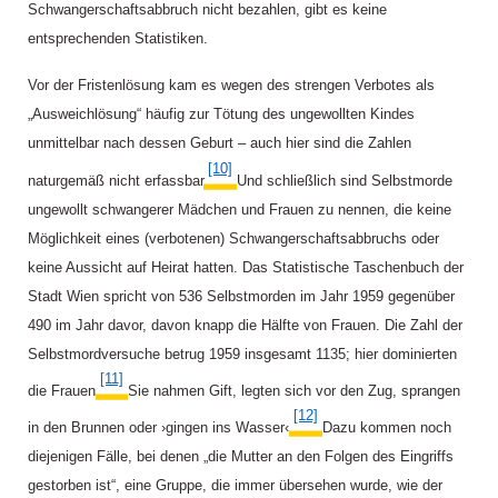
Schwangerschaftsabbruch nicht bezahlen, gibt es keine
entsprechenden Statistiken.
Vor der Fristenlösung kam es wegen des strengen Verbotes als
„Ausweichlösung“ häufig zur Tötung des ungewollten Kindes
unmittelbar nach dessen Geburt – auch hier sind die Zahlen
[10]
naturgemäß nicht erfassbar
.
Und schließlich sind Selbstmorde
ungewollt schwangerer Mädchen und Frauen zu nennen, die keine
Möglichkeit eines (verbotenen) Schwangerschaftsabbruchs oder
keine Aussicht auf Heirat hatten. Das Statistische Taschenbuch der
Stadt Wien spricht von 536 Selbstmorden im Jahr 1959 gegenüber
490 im Jahr davor, davon knapp die Hälfte von Frauen. Die Zahl der
Selbstmordversuche betrug 1959 insgesamt 1135; hier dominierten
[11]
die Frauen.
Sie nahmen Gift, legten sich vor den Zug, sprangen
[12]
in den Brunnen oder ›gingen ins Wasser‹.
Dazu kommen noch
diejenigen Fälle, bei denen „die Mutter an den Folgen des Eingriffs
gestorben ist“, eine Gruppe, die immer übersehen wurde, wie der