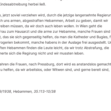
Kindesabtreibung herbei ließ.
jetzt soviel verziehen wird, durch die jetzige langersehnte Regieru
 ich uns armen, abgestraften Hebammen, Arbeit zu geben, damit wir
reiben müssen, da wir doch auch leben wollen. In Wien geht die
Frau zum Hausarzt und die arme zur Hebamme, manche Frauen sind
, das sie sich gegenseitig helfen, da man die Katheder und Bugies, f
Drogerien bekommt, manche habens in der Auslage frei ausgestellt. U
ten Hebammen finden die Leute leicht, da wir trotz Abstrafung, die
te sich die Regirung nicht und wir mussten leben.
fahren die Frauen, nach Pressburg, dort wird es anstandslos gemacht
helfen, da wir arbeitslos, oder Witwen sind, und gerne bereit sind,
2349/1938, Hebammen, 35.113-10/38