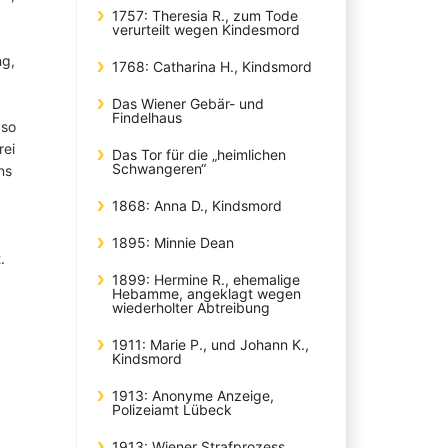
1757: Theresia R., zum Tode
verurteilt wegen Kindesmord
ng,
1768: Catharina H., Kindsmord
Das Wiener Gebär- und
Findelhaus
 so
rei
Das Tor für die „heimlichen
Schwangeren“
ns
1868: Anna D., Kindsmord
1895: Minnie Dean
.
1899: Hermine R., ehemalige
Hebamme, angeklagt wegen
wiederholter Abtreibung
1911: Marie P., und Johann K.,
Kindsmord
1913: Anonyme Anzeige,
Polizeiamt Lübeck
1913: Wiener Strafprozess