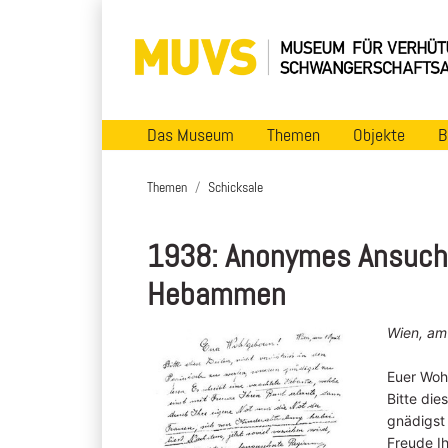
Das Museum
Themen
Objekte
B
Themen
Schicksale
1938: Anonymes Ansuchen
Hebammen
Wien, am 
Euer Woh
Bitte die
gnädigst 
Freude Ih