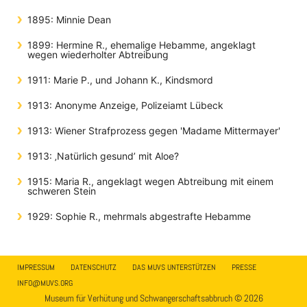
1895: Minnie Dean
1899: Hermine R., ehemalige Hebamme, angeklagt
wegen wiederholter Abtreibung
1911: Marie P., und Johann K., Kindsmord
1913: Anonyme Anzeige, Polizeiamt Lübeck
1913: Wiener Strafprozess gegen 'Madame Mittermayer'
1913: ‚Natürlich gesund’ mit Aloe?
1915: Maria R., angeklagt wegen Abtreibung mit einem
schweren Stein
1929: Sophie R., mehrmals abgestrafte Hebamme
IMPRESSUM
DATENSCHUTZ
DAS MUVS UNTERSTÜTZEN
PRESSE
INFO@MUVS.ORG
Museum für Verhütung und Schwangerschaftsabbruch © 2026