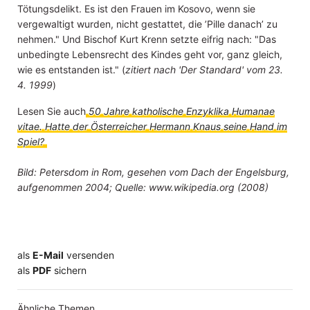
Tötungsdelikt. Es ist den Frauen im Kosovo, wenn sie
vergewaltigt wurden, nicht gestattet, die ’Pille danach’ zu
nehmen." Und Bischof Kurt Krenn setzte eifrig nach: "Das
unbedingte Lebensrecht des Kindes geht vor, ganz gleich,
wie es entstanden ist." (
zitiert nach 'Der Standard' vom 23.
4. 1999
)
Lesen Sie auch
50 Jahre katholische Enzyklika Humanae
vitae. Hatte der Österreicher Hermann Knaus seine Hand im
Spiel?
Bild: Petersdom in Rom, gesehen vom Dach der Engelsburg,
aufgenommen 2004; Quelle: www.wikipedia.org (2008)
als
E-Mail
versenden
​​​​​​​​​​​​​​​​​als
PDF
sichern
Ähnliche Themen