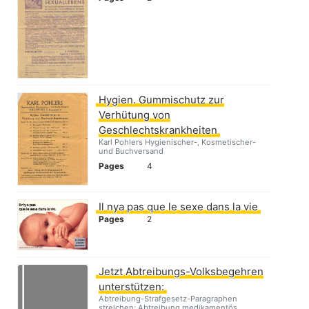
Hygien. Gummischutz zur
Verhütung von
Geschlechtskrankheiten
Karl Pohlers Hygienischer-, Kosmetischer-
und Buchversand
Pages
4
Il nya pas que le sexe dans la vie
Pages
2
Jetzt Abtreibungs-Volksbegehren
unterstützen:
Abtreibung-Strafgesetz-Paragraphen
streichen; Abtreibung medikamentös