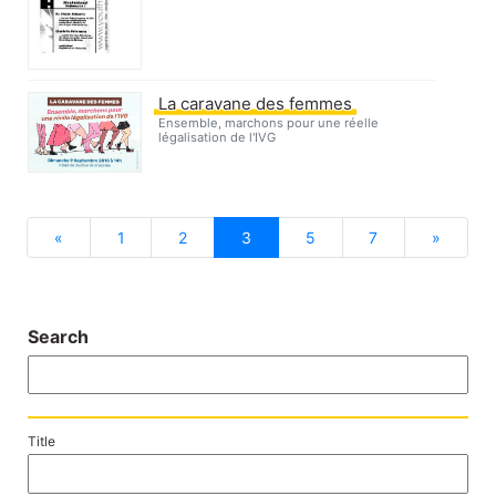
La caravane des femmes
Ensemble, marchons pour une réelle
légalisation de l'IVG
previous
next
«
1
2
3
5
7
»
Search
Title