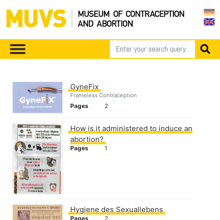
GyneFix
Frameless Contraception
Pages
2
How is it administered to induce an
abortion?
Pages
1
Hygiene des Sexuallebens
Pages
2