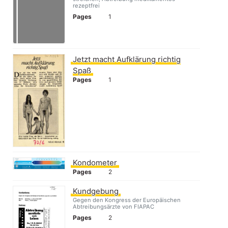
rezeptfrei
Pages
1
Jetzt macht Aufklärung richtig
Spaß
Pages
1
Kondometer
Pages
2
Kundgebung
Gegen den Kongress der Europäischen
Abtreibungsärzte von FIAPAC
Pages
2