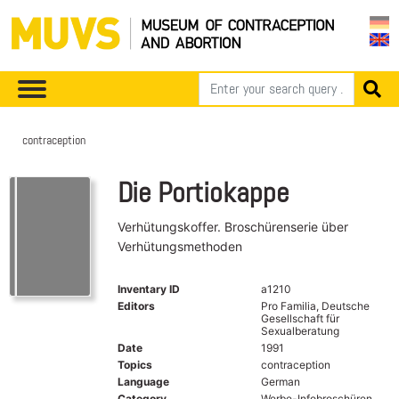
contraception
Die Portiokappe
Verhütungskoffer. Broschürenserie über
Verhütungsmethoden
Inventary ID
a1210
Editors
Pro Familia, Deutsche
Gesellschaft für
Sexualberatung
Date
1991
Topics
contraception
Language
German
Category
Werbe-Infobroschüren