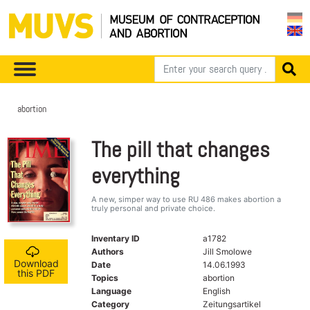
abortion
The pill that changes
everything
A new, simper way to use RU 486 makes abortion a
truly personal and private choice.
Inventary ID
a1782
Authors
Jill Smolowe
Download
Date
14.06.1993
this PDF
Topics
abortion
Language
English
Category
Zeitungsartikel