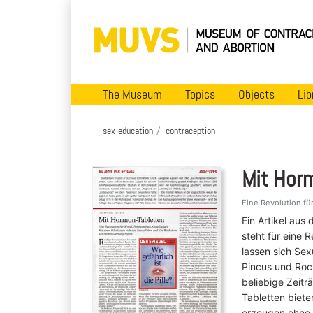
The Museum
Topics
Objects
Lib
sex-education
contraception
Mit Hor
Eine Revolution für
Ein Artikel aus 
steht für eine R
lassen sich Se
Pincus und Roc
beliebige Zeit
Tabletten biet
erzeugen ohne 