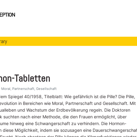
rary
mon-Tabletten
 Moral, Partnerschaft, Gesellschaft
dem Spiegel 40/1958, Titelblatt: Wie gefährlich ist die Pille? Die Pille,
evolution in Bereichen wie Moral, Partnerschaft und Gesellschaft. Mit 
xualleben und Wachstum der Erdbevölkerung regeln. Die Doktoren
k suchten nach einer Methode, die den Frauen ermöglicht, über
räume hinweg eine Schwangerschaft zu verhindern. Die Hormon-
en diese Möglichkeit, indem sie sozusagen eine Dauerschwangerschaf
Frucht. Nach absetzen der Pille können die Körperfunktionen wieder