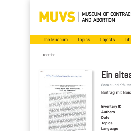
The Museum
Topics
Objects
Lib
abortion
Ein alte
Secale und Kräuter
Beitrag mit Bei
Inventary ID
Authors
Date
Topics
Language