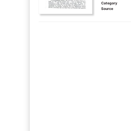
Category
Source