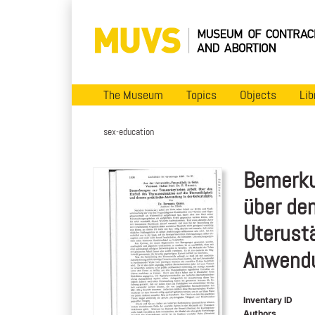
The Museum
Topics
Objects
Lib
sex-education
Bemerku
über den
Uterust
Anwendu
Inventary ID
Authors