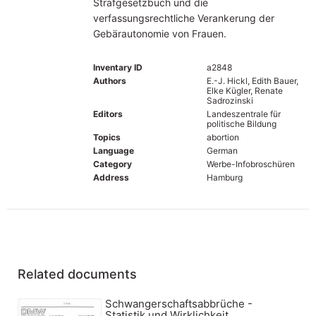
Strafgesetzbuch und die
verfassungsrechtliche Verankerung der
Gebärautonomie von Frauen.
Inventary ID
a2848
Authors
E.-J. Hickl, Edith Bauer,
Elke Kügler, Renate
Sadrozinski
Editors
Landeszentrale für
politische Bildung
Topics
abortion
Language
German
Category
Werbe-Infobroschüren
Address
Hamburg
Related documents
Schwangerschaftsabbrüche -
Statistik und Wirklichkeit