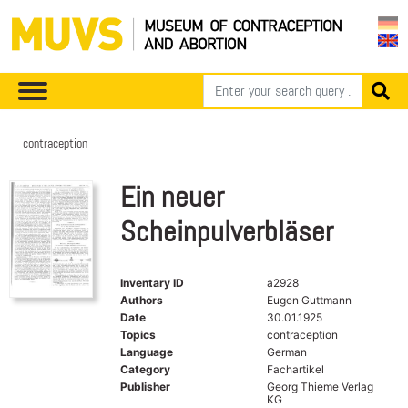
contraception
Ein neuer
Scheinpulverbläser
Inventary ID
a2928
Authors
Eugen Guttmann
Date
30.01.1925
Topics
contraception
Language
German
Category
Fachartikel
Publisher
Georg Thieme Verlag
KG