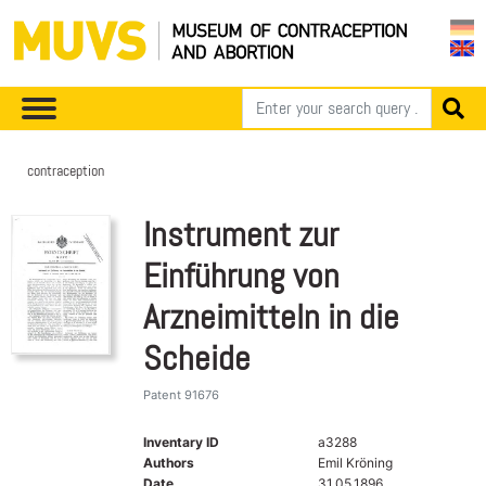
contraception
Instrument zur
Einführung von
Arzneimitteln in die
Scheide
Patent 91676
Inventary ID
a3288
Authors
Emil Kröning
Date
31.05.1896