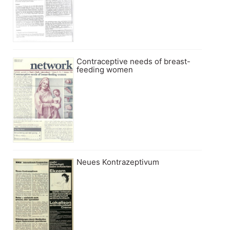
Contraceptive needs of breast-
feeding women
Neues Kontrazeptivum