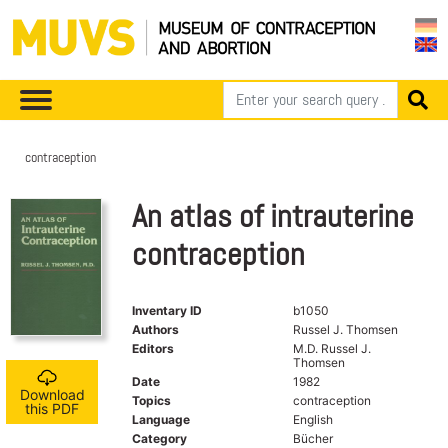
contraception
An atlas of intrauterine
contraception
Inventary ID
b1050
Authors
Russel J. Thomsen
Editors
M.D. Russel J.
Thomsen
Date
1982
Download
Topics
contraception
this PDF
Language
English
Category
Bücher