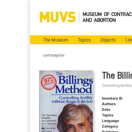
The Museum
Topics
Objects
Lib
contraception
The Bill
Controlling fertili
Inventary ID
Authors
Date
Topics
Language
Category
Publisher