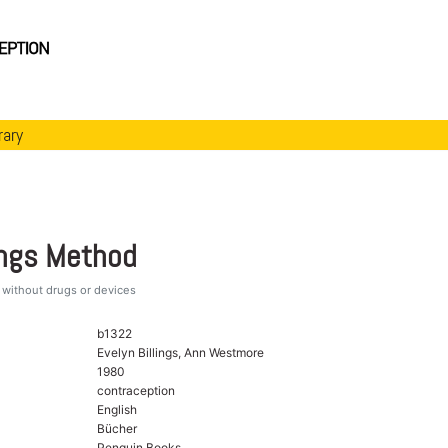
rary
ings Method
ty without drugs or devices
b1322
Evelyn Billings, Ann Westmore
1980
contraception
English
Bücher
Penguin Books