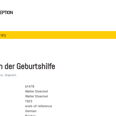
rary
 der Geburtshilfe
). (Kapitel)
b1478
Walter Stoeckel
Walter Stoeckel
1923
work-of-reference
German
Bücher