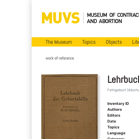
The Museum
Topics
Objects
Lib
work-of-reference
Lehrbuch
Fehlgeburt (Abortus
Inventary ID
Authors
Editors
Date
Topics
Language
Category