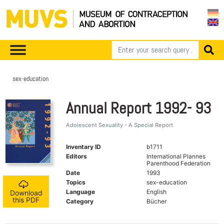
sex-education
Annual Report 1992- 93
Adolescent Sexuality - A Special Report
Inventary ID
b1711
Editors
International Plannes
Parenthood Federation
Date
1993
Topics
sex-education
Language
English
Download
this PDF
Category
Bücher