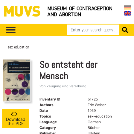
sex-education
So entsteht der
Mensch
Von Zeugung und Vererbung
Inventary ID
b1725
Authors
Eric Weiser
Date
1959
Topics
sex-education
Download
Language
German
this PDF
Category
Bücher
Publisher
Ullstein