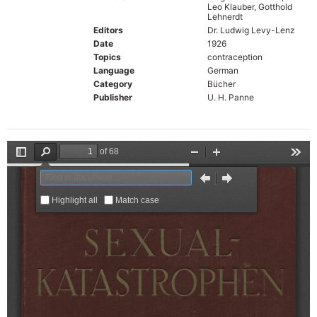
Leo Klauber, Gotthold
Lehnerdt
Editors
Dr. Ludwig Levy-Lenz
Date
1926
Topics
contraception
Language
German
Category
Bücher
Publisher
U. H. Panne