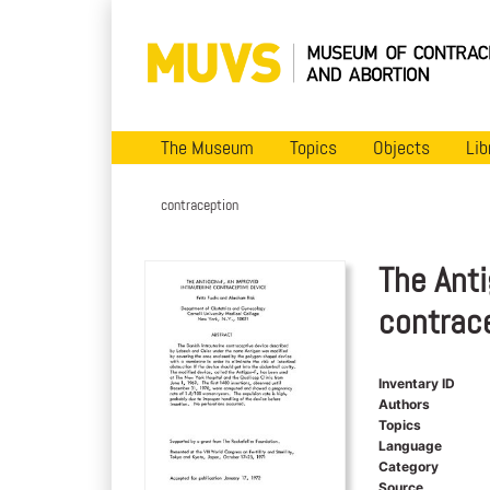
The Museum
Topics
Objects
Lib
contraception
The Anti
contrac
Inventary ID
Authors
Topics
Language
Category
Source