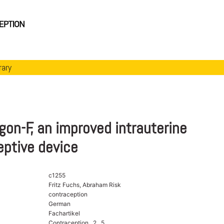
rary
gon-F, an improved intrauterine
eptive device
c1255
Fritz Fuchs, Abraham Risk
contraception
German
Fachartikel
Contraception , 2 , 5