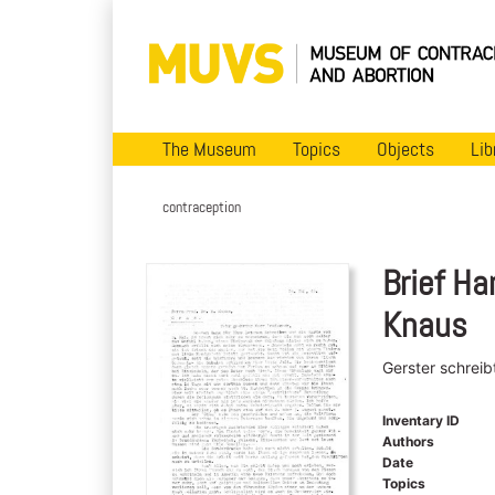
The Museum
Topics
Objects
Lib
contraception
Brief Ha
Knaus
Gerster schreib
Inventary ID
Authors
Date
Topics