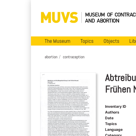
The Museum
Topics
Objects
Lib
abortion
contraception
Abtreib
Frühen 
Inventary ID
Authors
Date
Topics
Language
Category