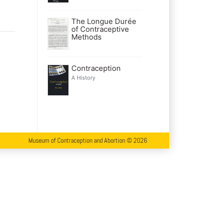
The Longue Durée
of Contraceptive
Methods
Contraception
A History
Museum of Contraception and Abortion © 2026