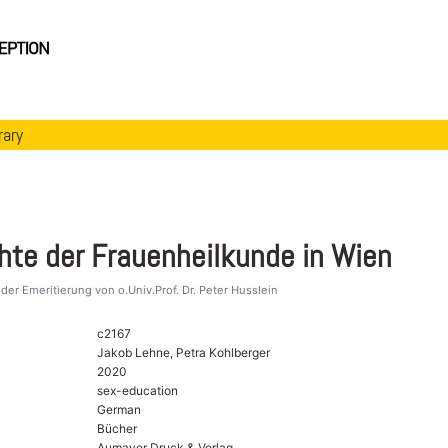
rary
hte der Frauenheilkunde in Wien
 der Emeritierung von o.Univ.Prof. Dr. Peter Husslein
c2167
Jakob Lehne, Petra Kohlberger
2020
sex-education
German
Bücher
Aumayer Druck & Verlag