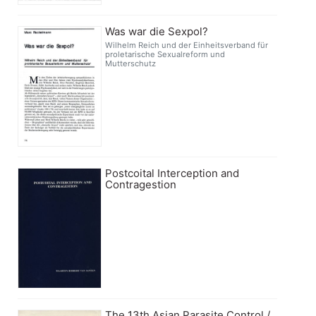
Was war die Sexpol?
Wilhelm Reich und der Einheitsverband für
proletarische Sexualreform und
Mutterschutz
Postcoital Interception and
Contragestion
The 13th Asian Parasite Control /